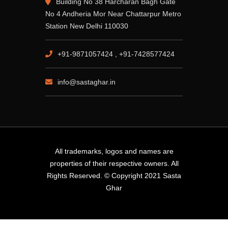
Building No 38 Harcharan Bagh Gate
No 4 Andheria Mor Near Chattarpur Metro
Station New Delhi 110030
+91-9871057424 , +91-7428577424
info@sastaghar.in
All trademarks, logos and names are
properties of their respective owners. All
Rights Reserved. © Copyright 2021 Sasta
Ghar