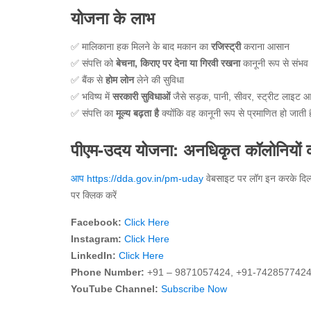
योजना के लाभ
✅ मालिकाना हक मिलने के बाद मकान का
रजिस्ट्री
कराना आसान
✅ संपत्ति को
बेचना
,
किराए
पर
देना
या
गिरवी
रखना
कानूनी रूप से संभव
✅ बैंक से
होम
लोन
लेने की सुविधा
✅ भविष्य में
सरकारी
सुविधाओं
जैसे सड़क, पानी, सीवर, स्ट्रीट लाइट 
✅ संपत्ति का
मूल्य
बढ़ता
है
क्योंकि वह कानूनी रूप से प्रमाणित हो जाती ह
पीएम-उदय योजना: अनधिकृत कॉलोनियों क
आप https://dda.gov.in/pm-uday
वेबसाइट पर लॉग इन करके दिल्ली
पर क्लिक करें
Facebook:
Click Here
Instagram:
Click Here
LinkedIn:
Click Here
Phone Number:
+91 – 9871057424, +91-742857742
YouTube Channel:
Subscribe Now