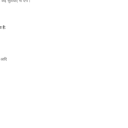
 कई सुव‍िधाएं भी देगा।
या
है
:
ा आदि