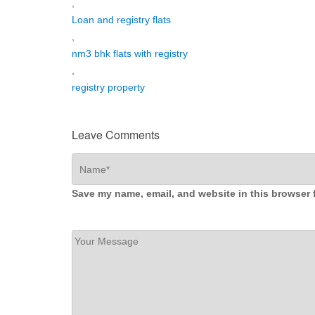
,
Loan and registry flats
,
nm3 bhk flats with registry
,
registry property
Leave Comments
Save my name, email, and website in this browser 