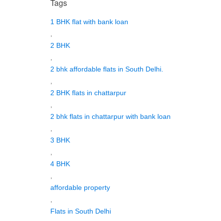
Tags
1 BHK flat with bank loan
,
2 BHK
,
2 bhk affordable flats in South Delhi.
,
2 BHK flats in chattarpur
,
2 bhk flats in chattarpur with bank loan
,
3 BHK
,
4 BHK
,
affordable property
,
Flats in South Delhi