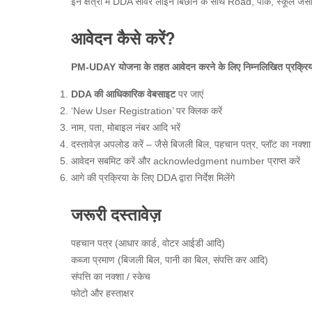
इन क्षेत्रों में DDA सीवर लाइन ब‍िछाने के साथ Road, पार्क, स्‍कूल जैसी
आवेदन कैसे करें?
PM-UDAY
योजना
के
तहत
आवेदन
करने
के
लिए
निम्नलिखित
प्रक्रि
DDA
की
आधिकारिक
वेबसाइट
पर जाएं
‘New User Registration’ पर क्लिक करें
नाम, पता, मोबाइल नंबर आदि भरें
दस्तावेज़ अपलोड करें – जैसे बिजली बिल, पहचान पत्र, प्लॉट का नक्श
आवेदन सबमिट करें और acknowledgment number प्राप्त करें
आगे की प्रक्रिया के लिए DDA द्वारा निर्देश मिलेंगे
जरूरी दस्तावेज़
पहचान पत्र (आधार कार्ड, वोटर आईडी आदि)
कब्जा प्रमाण (बिजली बिल, पानी का बिल, संपत्ति कर आदि)
संपत्ति का नक्शा / स्केच
फोटो और हस्ताक्षर